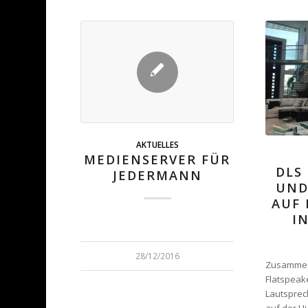
AKTUELLES
MEDIENSERVER FÜR
DLS
JEDERMANN
UND
AUF 
I
28/12/2016
Zusammen 
Flatspeake
Lautsprec