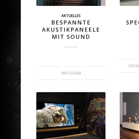
AKTUELLES
BESPANNTE
SPE
AKUSTIKPANEELE
MIT SOUND
15/10
/
09/12/2024