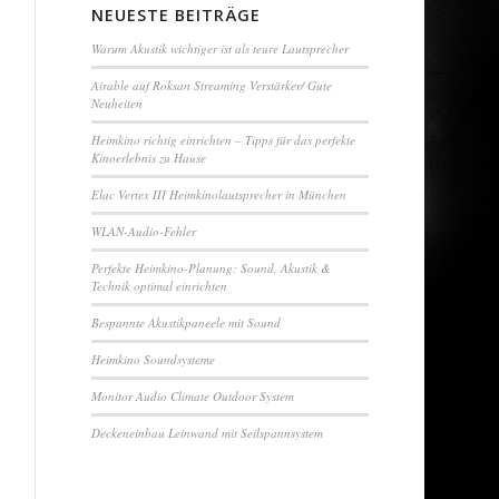
NEUESTE BEITRÄGE
Warum Akustik wichtiger ist als teure Lautsprecher
Airable auf Roksan Streaming Verstärker/ Gute
Neuheiten
Heimkino richtig einrichten – Tipps für das perfekte
Kinoerlebnis zu Hause
Elac Vertex III Heimkinolautsprecher in München
WLAN-Audio-Fehler
Perfekte Heimkino-Planung: Sound, Akustik &
Technik optimal einrichten
Bespannte Akustikpaneele mit Sound
Heimkino Soundsysteme
Monitor Audio Climate Outdoor System
Deckeneinbau Leinwand mit Seilspannsystem