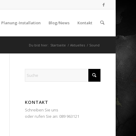
Planung-Installation
Blog/News
Kontakt
Du bist hier:
Startseite
/
Aktuelles
/
Sound
KONTAKT
Schreiben Sie uns
oder rufen Sie an: 089 963121