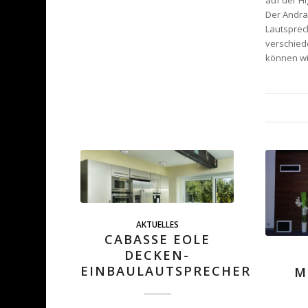
auf der H
Der Andra
Lautsprech
verschied
können wi
AKTUELLES
CABASSE EOLE
DECKEN-
EINBAULAUTSPRECHER
M