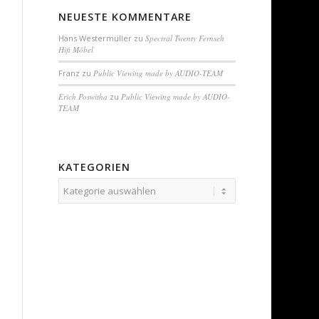
NEUESTE KOMMENTARE
Hans Westermüller
zu
Spectral Twenty Fernseh
Hifi Möbel
Franz
zu
Public Viewing made by AUDIO-TEAM
Erich Poswitha
zu
Public Viewing made by AUDIO-
TEAM
T
KATEGORIEN
Kategorien