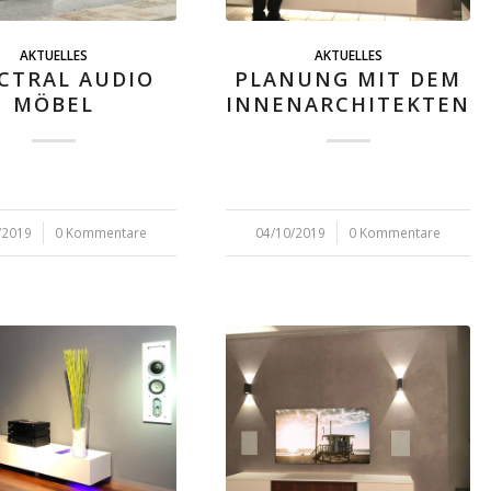
AKTUELLES
AKTUELLES
CTRAL AUDIO
PLANUNG MIT DEM
MÖBEL
INNENARCHITEKTEN
/2019
0 Kommentare
04/10/2019
/
0 Kommentare