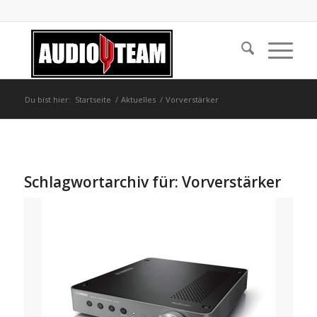
Du bist hier:
Startseite
/
Aktuelles
/
Vorverstärker
Schlagwortarchiv für:
Vorverstärker