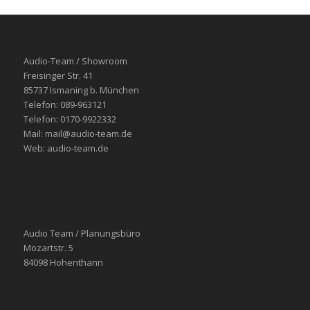
Audio-Team / Showroom
Freisinger Str. 41
85737 Ismaning b. München
Telefon: 089-963121
Telefon: 0170-9922332
Mail: mail@audio-team.de
Web: audio-team.de
Audio Team / Planungsbüro
Mozartstr. 5
84098 Hohenthann