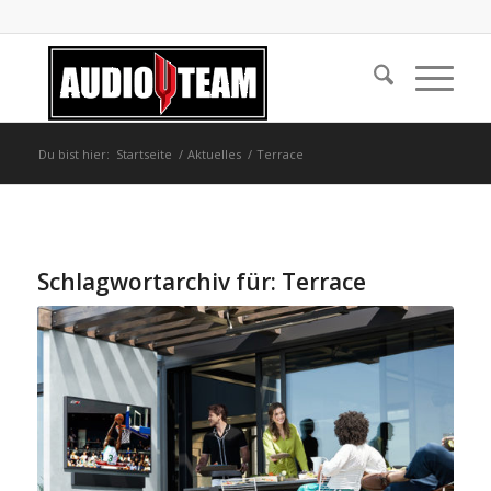
Du bist hier:
Startseite
/
Aktuelles
/
Terrace
Schlagwortarchiv für:
Terrace