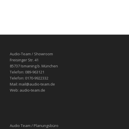
Audio-Team / Showroom
Freisinger Str. 41
85737 Ismaning b. München
Telefon: 089-963121
Telefon: 0170-9922332
Mail: mail@audio-team.de
Web: audio-team.de
Audio Team / Planungsbüro