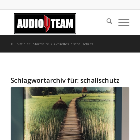
Du bist hier:
Startseite
/
Aktuelles
/
schallschutz
Schlagwortarchiv für:
schallschutz