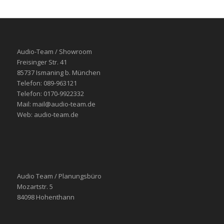
Audio-Team / Showroom
Freisinger Str. 41
85737 Ismaning b. München
Telefon: 089-963121
Telefon: 0170-9922332
Mail: mail@audio-team.de
Web: audio-team.de
Audio Team / Planungsbüro
Mozartstr. 5
84098 Hohenthann