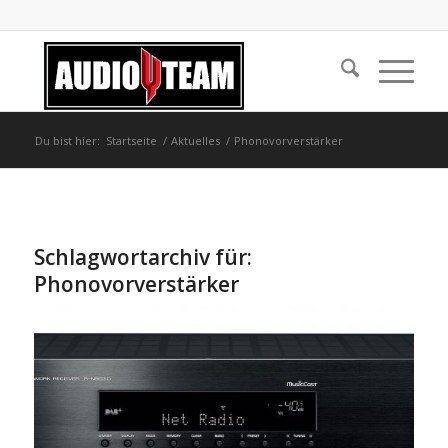
Du bist hier:
Startseite
/
Aktuelles
/
Phonovorverstärker
Schlagwortarchiv für:
Phonovorverstärker