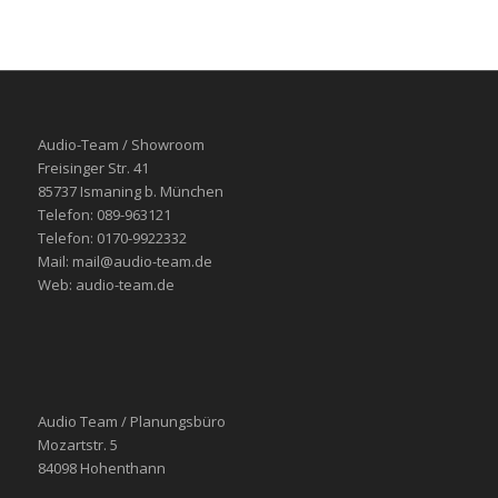
Audio-Team / Showroom
Freisinger Str. 41
85737 Ismaning b. München
Telefon: 089-963121
Telefon: 0170-9922332
Mail: mail@audio-team.de
Web: audio-team.de
Audio Team / Planungsbüro
Mozartstr. 5
84098 Hohenthann