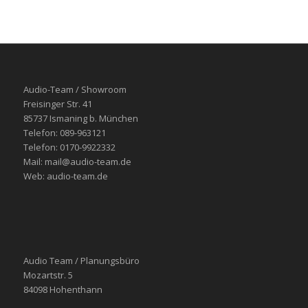
Audio-Team / Showroom
Freisinger Str. 41
85737 Ismaning b. München
Telefon: 089-963121
Telefon: 0170-9922332
Mail: mail@audio-team.de
Web: audio-team.de
Audio Team / Planungsbüro
Mozartstr. 5
84098 Hohenthann