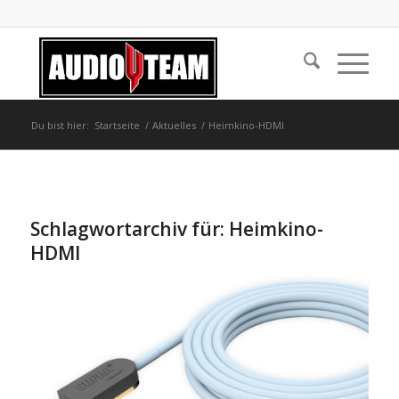
Du bist hier:
Startseite
/
Aktuelles
/
Heimkino-HDMI
Schlagwortarchiv für:
Heimkino-
HDMI