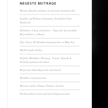
NEUESTE BEITRÄGE
Warum Akustik wichtiger ist als teure Lautsprecher
Airable auf Roksan Streaming Verstärker/ Gute
Neuheiten
Heimkino richtig einrichten – Tipps für das perfekte
Kinoerlebnis zu Hause
Elac Vertex III Heimkinolautsprecher in München
WLAN-Audio-Fehler
Perfekte Heimkino-Planung: Sound, Akustik &
Technik optimal einrichten
Bespannte Akustikpaneele mit Sound
Heimkino Soundsysteme
Monitor Audio Climate Outdoor System
Deckeneinbau Leinwand mit Seilspannsystem