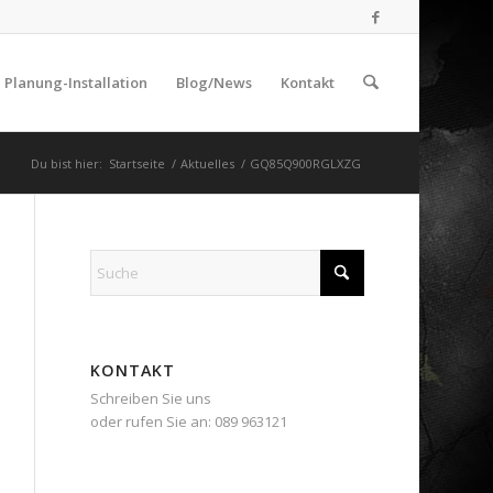
Planung-Installation
Blog/News
Kontakt
Du bist hier:
Startseite
/
Aktuelles
/
GQ85Q900RGLXZG
KONTAKT
Schreiben Sie uns
oder rufen Sie an: 089 963121