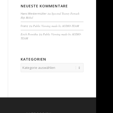
NEUESTE KOMMENTARE
Hans Westermüller
zu
Spectral Twenty Fernseh
Hifi Möbel
Franz
zu
Public Viewing made by AUDIO-TEAM
Erich Poswitha
zu
Public Viewing made by AUDIO-
TEAM
KATEGORIEN
Kategorien