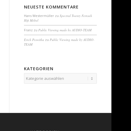
NEUESTE KOMMENTARE
Hans Westermüller
zu
Spectral Twenty Fernseh
Hifi Möbel
Franz
zu
Public Viewing made by AUDIO-TEAM
Erich Poswitha
zu
Public Viewing made by AUDIO-
TEAM
KATEGORIEN
Kategorien