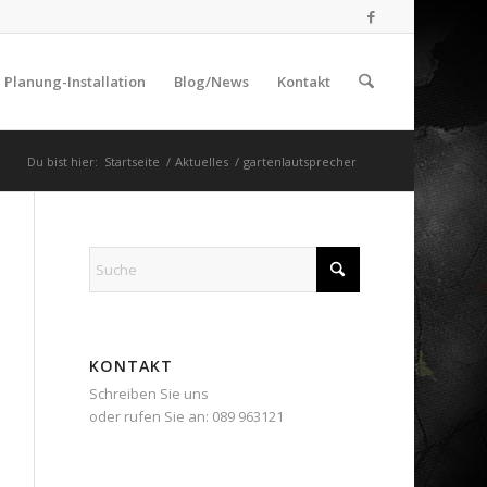
Planung-Installation
Blog/News
Kontakt
Du bist hier:
Startseite
/
Aktuelles
/
gartenlautsprecher
KONTAKT
Schreiben Sie uns
oder rufen Sie an: 089 963121