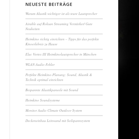
NEUESTE BEITRÄGE
Warum Akustik wichtiger ist als teure Lautsprecher
Airable auf Roksan Streaming Verstärker/ Gute
Neuheiten
Heimkino richtig einrichten – Tipps für das perfekte
Kinoerlebnis zu Hause
Elac Vertex III Heimkinolautsprecher in München
WLAN-Audio-Fehler
Perfekte Heimkino-Planung: Sound, Akustik &
Technik optimal einrichten
Bespannte Akustikpaneele mit Sound
Heimkino Soundsysteme
Monitor Audio Climate Outdoor System
Deckeneinbau Leinwand mit Seilspannsystem