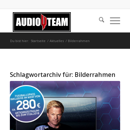
Du bist hier:
Startseite
/
Aktuelles
/
Bilderrahmen
Schlagwortarchiv für:
Bilderrahmen