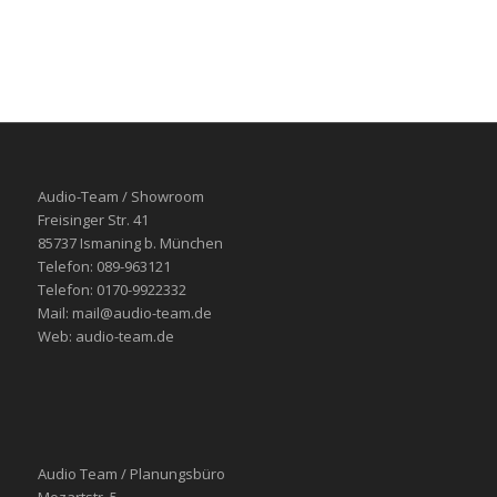
Audio-Team / Showroom
Freisinger Str. 41
85737 Ismaning b. München
Telefon: 089-963121
Telefon: 0170-9922332
Mail: mail@audio-team.de
Web: audio-team.de
Audio Team / Planungsbüro
Mozartstr. 5