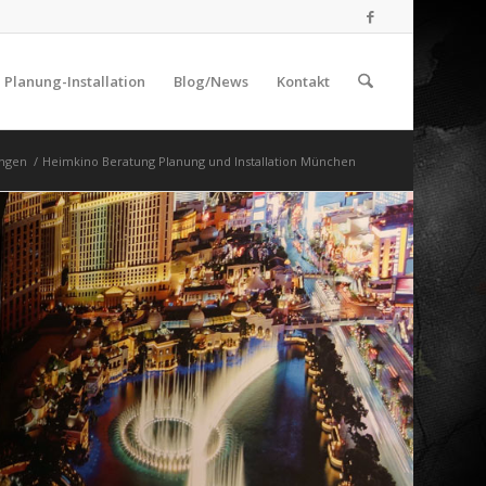
Planung-Installation
Blog/News
Kontakt
ungen
/
Heimkino Beratung Planung und Installation München