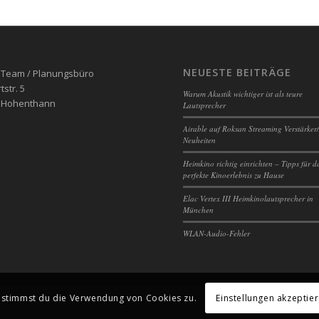
NEUESTE BEITRÄGE
 Team / Planungsbüro
str. 5
Warum Akustik wichtiger ist als teure
 Hohenthann
Lautsprecher
Airable auf Roksan Streaming Verstärker
Neuheiten
Heimkino richtig einrichten – Tipps für d
perfekte Kinoerlebnis zu Hause
Elac Vertex III Heimkinolautsprecher in
München
WLAN-Audio-Fehler
Einstellungen akzeptie
, stimmst du die Verwendung von Cookies zu.