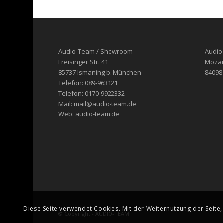
Audio-Team / Showroom
Audio
Freisinger Str. 41
Mozart
85737 Ismaning b. München
84098
Telefon: 089-963121
Telefon: 0170-9922332
Mail: mail@audio-team.de
Web: audio-team.de
Diese Seite verwendet Cookies. Mit der Weiternutzung der Seite
© Copyright - AUDIO-TEAM