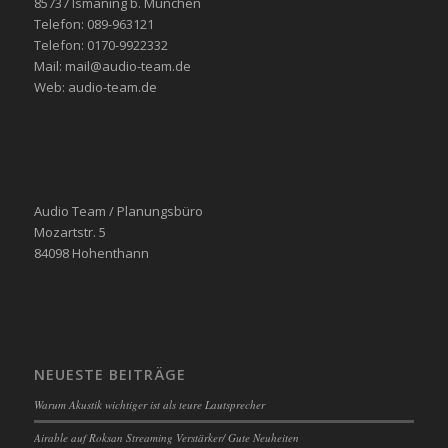
85737 Ismaning b. München
Telefon: 089-963121
Telefon: 0170-9922332
Mail: mail@audio-team.de
Web: audio-team.de
Audio Team / Planungsbüro
Mozartstr. 5
84098 Hohenthann
NEUESTE BEITRÄGE
Warum Akustik wichtiger ist als teure Lautsprecher
Airable auf Roksan Streaming Verstärker/ Gute Neuheiten