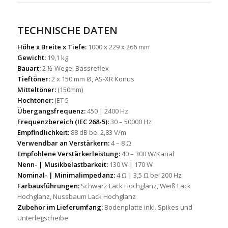
TECHNISCHE DATEN
Höhe x Breite x Tiefe:
1000 x 229 x 266 mm
Gewicht:
19,1 kg
Bauart:
2 ½-Wege, Bassreflex
Tieftöner:
2 x 150 mm Ø, AS-XR Konus
Mitteltöner:
(150mm)
Hochtöner:
JET 5
Übergangsfrequenz:
450 | 2400 Hz
Frequenzbereich (IEC 268-5):
30 – 50000 Hz
Empfindlichkeit:
88 dB bei 2,83 V/m
Verwendbar an Verstärkern:
4 – 8 Ω
Empfohlene Verstärkerleistung:
40 – 300 W/Kanal
Nenn- | Musikbelastbarkeit:
130 W | 170 W
Nominal- | Minimalimpedanz:
4 Ω | 3,5 Ω bei 200 Hz
Farbausführungen:
Schwarz Lack Hochglanz, Weiß Lack
Hochglanz, Nussbaum Lack Hochglanz
Zubehör im Lieferumfang:
Bodenplatte inkl. Spikes und
Unterlegscheibe